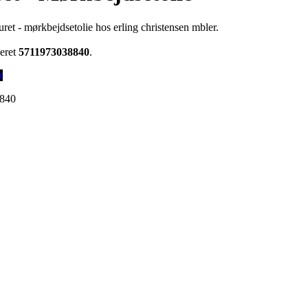
ret - mørkbejdsetolie hos erling christensen mbler.
eret
5711973038840
.
r
840