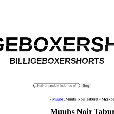
IGEBOXERS
IGEBOXERS
BILLIGEBOXERSHORTS
BILLIGEBOXERSHORTS
Søg
/
Muubs
/
Muubs Noir Taburet - Mørkbej
Muubs Noir Tabure