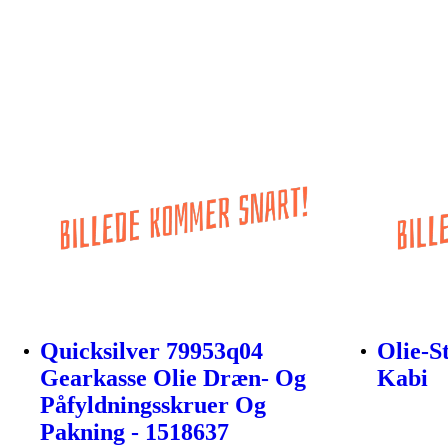
Quicksilver 79953q04
Olie-S
Gearkasse Olie Dræn- Og
Kabi
Påfyldningsskruer Og
Pakning - 1518637