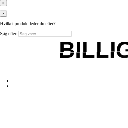
×
×
Hvilket produkt leder du efter?
Søg efter:
BILL
BILL