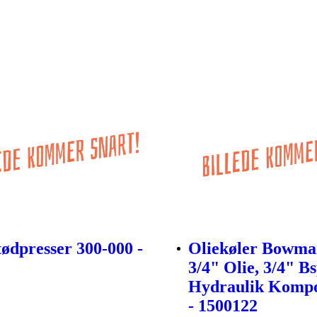
tødpresser 300-000 -
Oliekøler Bowma
3/4" Olie, 3/4" B
Hydraulik Kompo
- 1500122