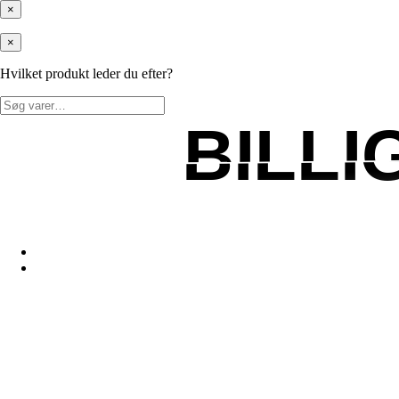
×
×
Hvilket produkt leder du efter?
Søg
efter:
BILL
BILL