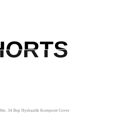
HORTS
HORTS
lie, 34 Bsp Hydraulik Komposit Cover