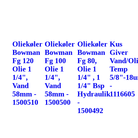
Oliekøler
Oliekøler
Oliekøler
Kus
Bowman
Bowman
Bowman
Giver
Fg 120
Fg 100
Fg 80,
Vand/Ol
Olie 1
Olie 1
Olie 1
Temp
1/4",
1/4",
1/4" , 1
5/8"-18u
Vand
Vand
1/4" Bsp
-
58mm -
58mm -
Hydraulik
1116605
1500510
1500500
-
1500492