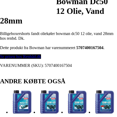
Bowman Dc50
12 Olie, Vand
28mm
Billigeboxershorts fandt oliekøler bowman dc50 12 olie, vand 28mm
hos renbd. Dk.
Dette produkt fra Bowman har varenummeret
5707400167504
.
Se prisen hos Renbåd.dk
VARENUMMER (SKU):
5707400167504
ANDRE KØBTE OGSÅ