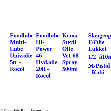
Foodlube
Foodlube
Kema
Slangeop
Multi-
Hi-
Steril
F/Olie
Lube
Power
Olie
Lukket
Univ.olie
46
Vet-68
1/2"ã10
5tr -
Hyd.olie
Spray
M/Pistol
Rocol
20lt -
500ml
- Kabi
Rocol
© Copyright Billigeboxershorts