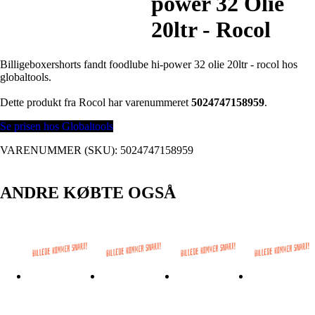
power 32 Olie
20ltr - Rocol
Billigeboxershorts fandt foodlube hi-power 32 olie 20ltr - rocol hos
globaltools.
Dette produkt fra Rocol har varenummeret
5024747158959
.
Se prisen hos Globaltools
VARENUMMER (SKU):
5024747158959
ANDRE KØBTE OGSÅ