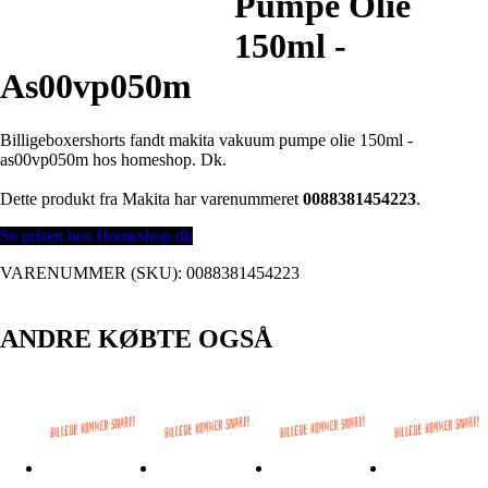
Pumpe Olie
150ml -
As00vp050m
Billigeboxershorts fandt makita vakuum pumpe olie 150ml -
as00vp050m hos homeshop. Dk.
Dette produkt fra Makita har varenummeret
0088381454223
.
Se prisen hos Homeshop.dk
VARENUMMER (SKU):
0088381454223
ANDRE KØBTE OGSÅ