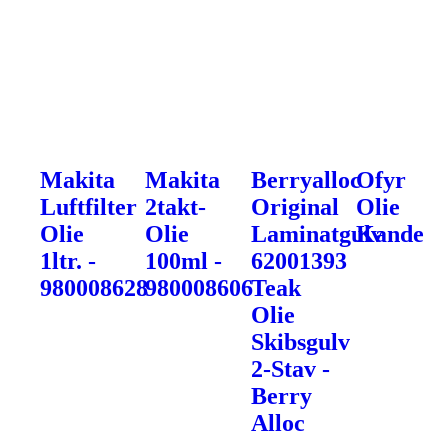
Makita
Makita
Berryalloc
Ofyr
Luftfilter
2takt-
Original
Olie
Olie
Olie
Laminatgulv
Kande
1ltr. -
100ml -
62001393
980008628
980008606
Teak
Olie
Skibsgulv
2-Stav -
Berry
Alloc