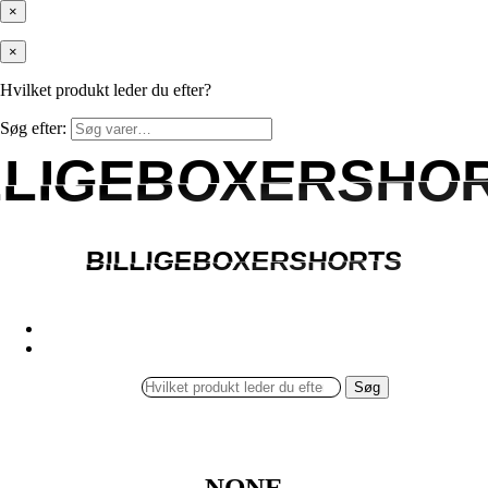
×
×
Hvilket produkt leder du efter?
Søg efter:
LLIGEBOXERSHO
LLIGEBOXERSHO
BILLIGEBOXERSHORTS
BILLIGEBOXERSHORTS
Søg
NONE