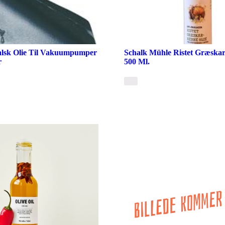
ralsk Olie Til Vakuumpumper
Schalk Mühle Ristet Græskar
r
500 Ml.