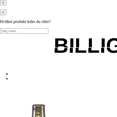
×
×
Hvilket produkt leder du efter?
Søg
efter:
BILL
BILL