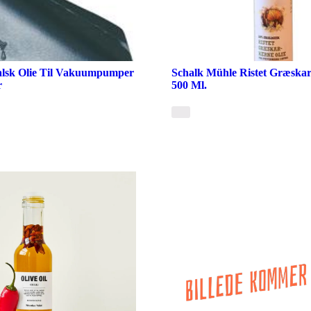
ralsk Olie Til Vakuumpumper
Schalk Mühle Ristet Græskar
r
500 Ml.