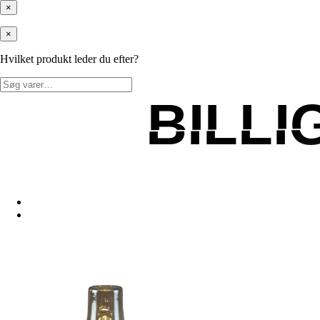
×
×
Hvilket produkt leder du efter?
Søg
efter:
BILL
BILL