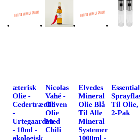
æterisk
Nicolas
Elvedes
Essential
Olie -
Vahé -
Mineral
Sprayfla
Cedertræolie
Oliven
Olie Blå
Til Olie,
-
Olie
Til Alle
2-Pak
Urtegaarden
Med
Mineral
- 10ml -
Chili
Systemer
økologisk
1000ml -