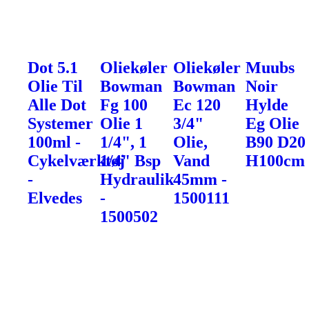
Dot 5.1
Oliekøler
Oliekøler
Muubs
Olie Til
Bowman
Bowman
Noir
Alle Dot
Fg 100
Ec 120
Hylde
Systemer
Olie 1
3/4"
Eg Olie
100ml -
1/4", 1
Olie,
B90 D20
Cykelværktøj
1/4" Bsp
Vand
H100cm
-
Hydraulik
45mm -
Elvedes
-
1500111
1500502