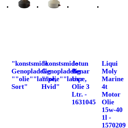
"konstsmide
"konstsmide
Jotun
Liqui
Genopladelig
Genopladelig
Benar
Moly
""olie""lampe,
""olie""lampe,
Uvr
Marine
Sort"
Hvid"
Olie 3
4t
Ltr. -
Motor
1631045
Olie
15w-40
1l -
1570209