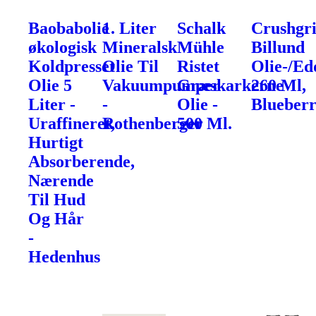
Baobabolie
1. Liter
Schalk
Crushgr
økologisk
Mineralsk
Mühle
Billund
Koldpresset
Olie Til
Ristet
Olie-/Ed
Olie 5
Vakuumpumper
Græskarkerne
260 Ml,
Liter -
-
Olie -
Blueber
Uraffineret,
Rothenberger
500 Ml.
Hurtigt
Absorberende,
Nærende
Til Hud
Og Hår
-
Hedenhus