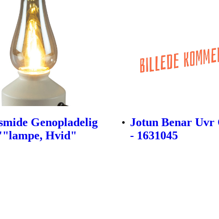
smide Genopladelig
Jotun Benar Uvr O
""lampe, Hvid"
- 1631045