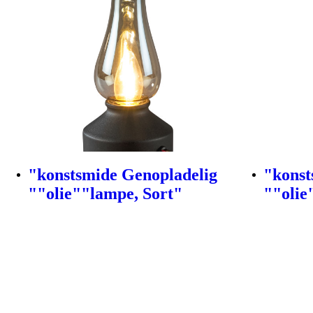
"konstsmide Genopladelig
"konst
""olie""lampe, Sort"
""olie