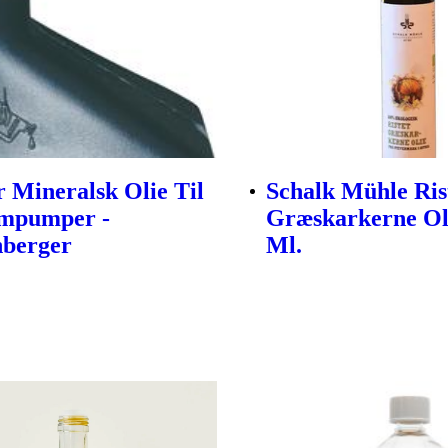
er Mineralsk Olie Til
Schalk Mühle Ris
mpumper -
Græskarkerne Oli
nberger
Ml.