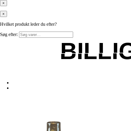
×
×
Hvilket produkt leder du efter?
Søg efter:
BILL
BILL