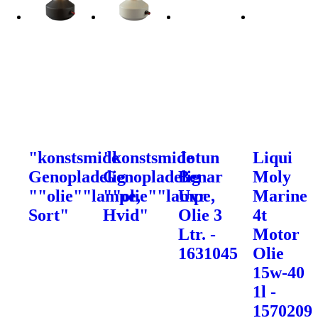
"konstsmide
"konstsmide
Jotun
Liqui
Genopladelig
Genopladelig
Benar
Moly
""olie""lampe,
""olie""lampe,
Uvr
Marine
Sort"
Hvid"
Olie 3
4t
Ltr. -
Motor
1631045
Olie
15w-40
1l -
1570209