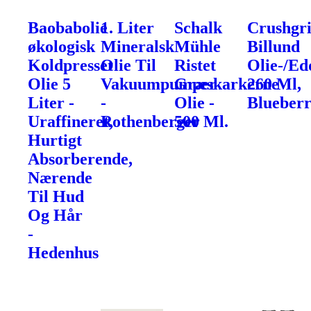
Baobabolie
1. Liter
Schalk
Crushgr
økologisk
Mineralsk
Mühle
Billund
Koldpresset
Olie Til
Ristet
Olie-/Ed
Olie 5
Vakuumpumper
Græskarkerne
260 Ml,
Liter -
-
Olie -
Blueber
Uraffineret,
Rothenberger
500 Ml.
Hurtigt
Absorberende,
Nærende
Til Hud
Og Hår
-
Hedenhus