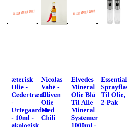
æterisk
Nicolas
Elvedes
Essential
Olie -
Vahé -
Mineral
Sprayfla
Cedertræolie
Oliven
Olie Blå
Til Olie,
-
Olie
Til Alle
2-Pak
Urtegaarden
Med
Mineral
- 10ml -
Chili
Systemer
økologisk
1000ml -