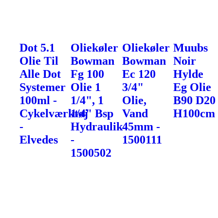
Dot 5.1
Oliekøler
Oliekøler
Muubs
Olie Til
Bowman
Bowman
Noir
Alle Dot
Fg 100
Ec 120
Hylde
Systemer
Olie 1
3/4"
Eg Olie
100ml -
1/4", 1
Olie,
B90 D20
Cykelværktøj
1/4" Bsp
Vand
H100cm
-
Hydraulik
45mm -
Elvedes
-
1500111
1500502