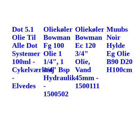
Dot 5.1
Oliekøler
Oliekøler
Muubs
Olie Til
Bowman
Bowman
Noir
Alle Dot
Fg 100
Ec 120
Hylde
Systemer
Olie 1
3/4"
Eg Olie
100ml -
1/4", 1
Olie,
B90 D20
Cykelværktøj
1/4" Bsp
Vand
H100cm
-
Hydraulik
45mm -
Elvedes
-
1500111
1500502