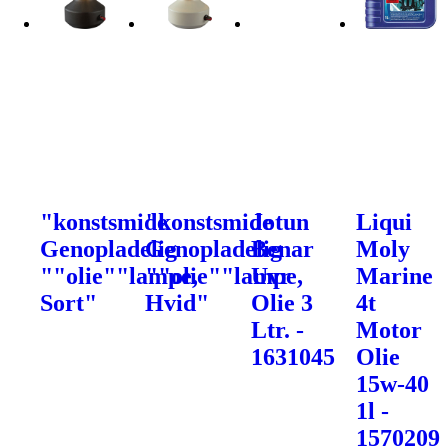
"konstsmide
"konstsmide
Jotun
Liqui
Genopladelig
Genopladelig
Benar
Moly
""olie""lampe,
""olie""lampe,
Uvr
Marine
Sort"
Hvid"
Olie 3
4t
Ltr. -
Motor
1631045
Olie
15w-40
1l -
1570209