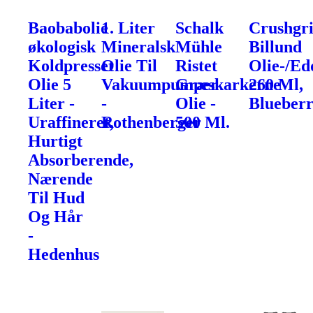
Baobabolie
1. Liter
Schalk
Crushgr
økologisk
Mineralsk
Mühle
Billund
Koldpresset
Olie Til
Ristet
Olie-/Ed
Olie 5
Vakuumpumper
Græskarkerne
260 Ml,
Liter -
-
Olie -
Blueber
Uraffineret,
Rothenberger
500 Ml.
Hurtigt
Absorberende,
Nærende
Til Hud
Og Hår
-
Hedenhus