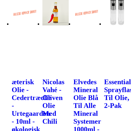
æterisk
Nicolas
Elvedes
Essential
Olie -
Vahé -
Mineral
Sprayfla
Cedertræolie
Oliven
Olie Blå
Til Olie,
-
Olie
Til Alle
2-Pak
Urtegaarden
Med
Mineral
- 10ml -
Chili
Systemer
økologisk
1000ml -